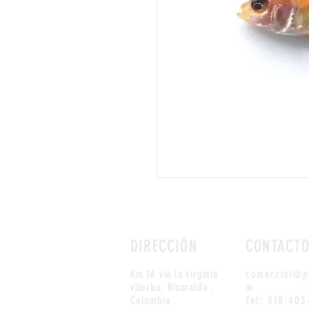
DIRECCIÓN
CONTACT
Km 16 vía la virginia
comercial@pi
viterbo,
Risaralda ,
m
Colombia
Tel: 310-403