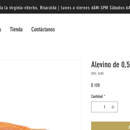
a la virginia-viterbo,
Risaralda | Lunes a viernes
6AM-3PM Sábados 6
s
Tienda
Contáctanos
Alevino de 0,
SKU: AL05
Precio
$ 120
Cantidad
*
A