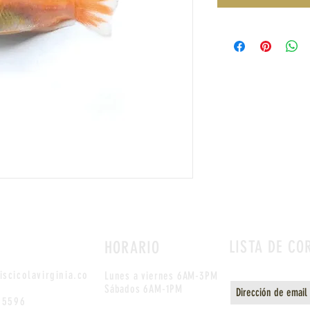
O
LISTA DE CO
HORARIO
scicolavirginia.co
Lunes a viernes
6AM-3PM
Sábados 6AM-1PM
-5596